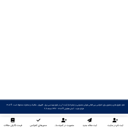
تمام حقوق مادی و معنوی برای کنفرانس بین المللی هوش مصنوعی و چشم انداز آینده آن در علوم مهندسی برق ، کامپیوتر ، مکانیک و مخابرات محفوظ است. © ۱۴۰۵
طراح سایت :
آسان همایش
© ۱۴۰۵ - 1392 نسخه 9.11
ثبت نام در سایت
ثبت مقاله جدید
عضویت در کمیته علمی داوران
محورهای کنفرانس
فرمت نگارش مقالات