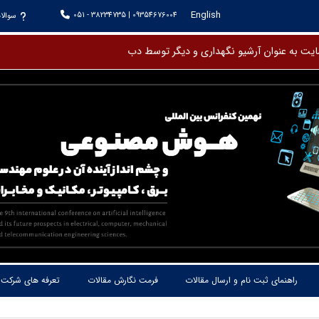
English
051 - 38234735 | 09354676004
سوالا
راهنمای ثبت نام و ارسال مقالات
فرمت نگارش مقالات
تعرفه های شرکت 