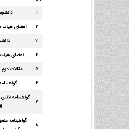
1
دانشجو
2
اعضای هیات عل
3
دانشج
4
اعضای هیات ع
5
مقالات دوم و
6
گواهینام
گواهینامه لاتین 
7
ال
گواهینامه عضو
8