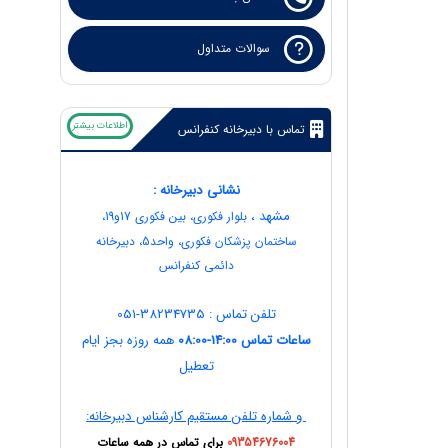
سوالات متداول
اطلاعات بیشتر
تماس با دبیرخانه کنفرانس
نشانی دبیرخانه :
مشهد ،
بلوار فکوری، بین فکوری 17و19،
ساختمان پزشکان فکوری، واحد5، دبیرخانه
دائمی کنفرانس
تلفن تماس : 38234735-051
ساعات تماس 14:00-08:00
همه روزه بجز ایام
تعطیل
و شماره تلفن مستقیم کارشناس دبیرخانه:
09354676004
برای تماس در همه ساعات