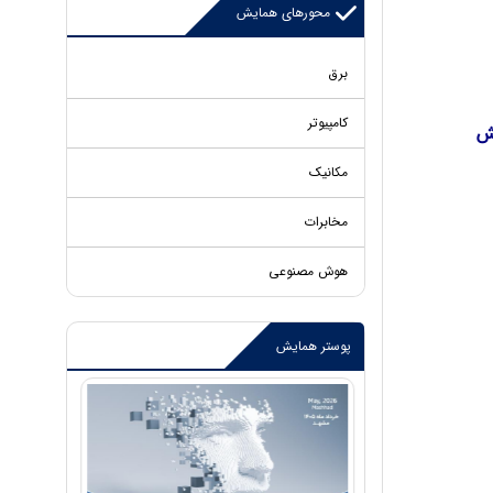
محورهای همایش
برق
کامپیوتر
یش
مکانیک
مخابرات
هوش مصنوعی
پوستر همایش