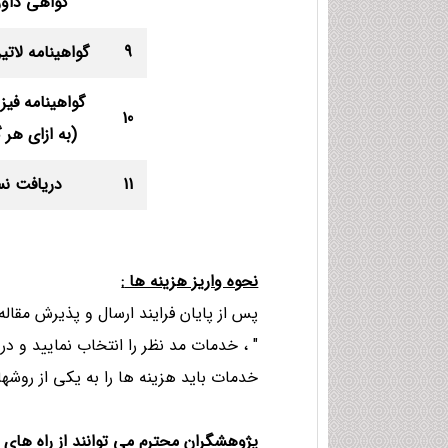
گواهی داور
9
گواهینامه لات
گواهینامه فیز
10
(به ازای هر 
11
دریافت نس
نحوه واريز هزینه ها
:
پس از پایان فرایند ارسال و پذیرش مقاله
" ، خدمات مد نظر را انتخاب نمایید و در 
خدمات باید هزینه ها را به یکی از روشهای
پژوهشگران محترم مي توانند از راه هاي ذ