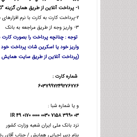
1- پرداخت آنلاین از طریق همان گزینه "ثبت خدمات و پرداخت هزینه ها"
2-پرداخت كارت به كارت با نرم افزارهای بانکی یا عابربانکها
3- واریز وجه از طریق مراجعه به بانک
توجه : چنانچه پرداخت را بصورت کارت ب
واریز خود یا اسکرین شات پرداخت خود را
(پرداخت آنلاین از طریق سایت همایش نیا
شماره کارت
:
6037997249276776
و یا شماره شبا :
IR 49 0170 0000 0030 7158 3990 03
نزد بانک ملی ایران شعبه وزارت کشور
بنام دبیر اجرایی همایش / جناب آقای رض