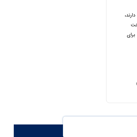
ارند،
خت
برای