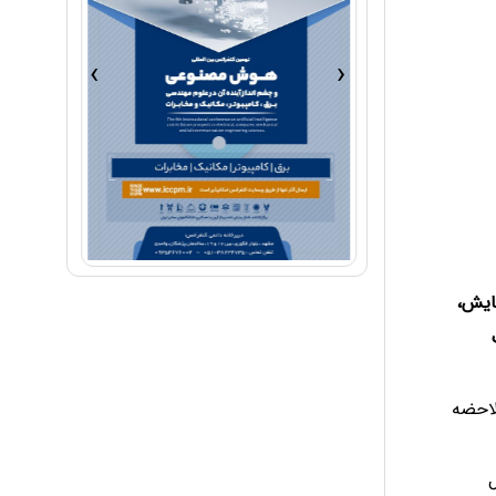
›
‹
ایش،
لاحضه
 از طریق 1-ارسال