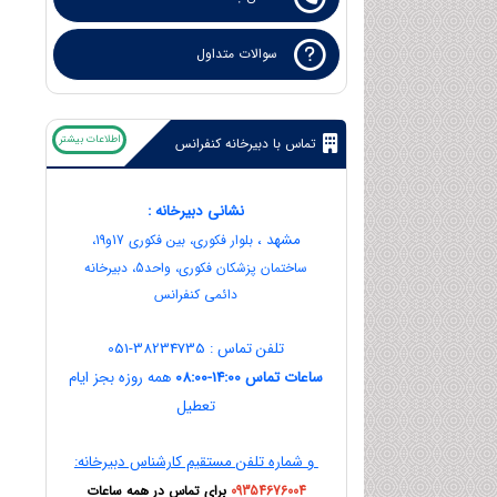
سوالات متداول
اطلاعات بیشتر
تماس با دبیرخانه کنفرانس
نشانی دبیرخانه :
مشهد ،
بلوار فکوری، بین فکوری 17و19،
ساختمان پزشکان فکوری، واحد5، دبیرخانه
دائمی کنفرانس
تلفن تماس : 38234735-051
ساعات تماس 14:00-08:00
همه روزه بجز ایام
تعطیل
و شماره تلفن مستقیم کارشناس دبیرخانه:
09354676004
برای تماس در همه ساعات