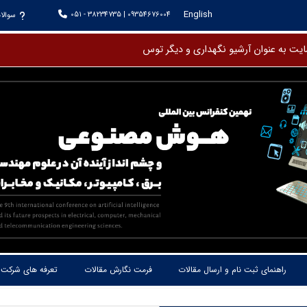
English
051 - 38234735 | 09354676004
سوالا
راهنمای ثبت نام و ارسال مقالات
فرمت نگارش مقالات
تعرفه های شرکت 