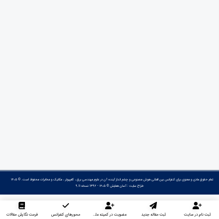
تمام حقوق مادی و معنوی برای کنفرانس بین المللی هوش مصنوعی و چشم انداز آینده آن در علوم مهندسی برق ، کامپیوتر ، مکانیک و مخابرات محفوظ است. © ۱۴۰۵
طراح سایت :
آسان همایش
© ۱۴۰۵ - 1392 نسخه 9.11
ثبت نام در سایت
ثبت مقاله جدید
عضویت در کمیته علمی داوران
محورهای کنفرانس
فرمت نگارش مقالات